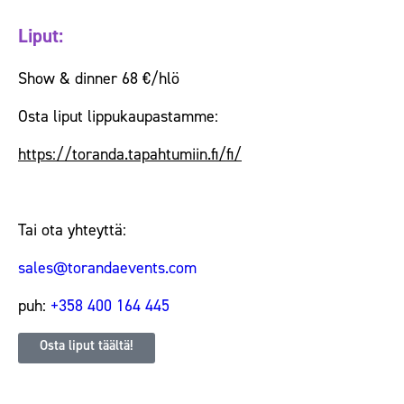
Liput:
Show & dinner 68 €/hlö
Osta liput lippukaupastamme:
https://toranda.tapahtumiin.fi/fi/
Tai ota yhteyttä:
sales@torandaevents.com
puh:
+358 400 164 445
Osta liput täältä!