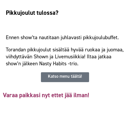
Pikkujoulut tulossa?
Ennen show’ta nautitaan juhlavasti pikkujoulubuffet.
Torandan pikkujoulut sisältää hyvää ruokaa ja juomaa,
viihdyttävän Shown ja Livemusiikkia! Iltaa jatkaa
show’n jälkeen Nasty Habits -trio.
Katso menu täältä!
Varaa paikkasi nyt ettet jää ilman!