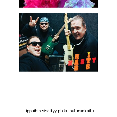
Nasty Habits -trio jatkaa iltaa!
Lippuihin sisältyy pikkujouluruokailu