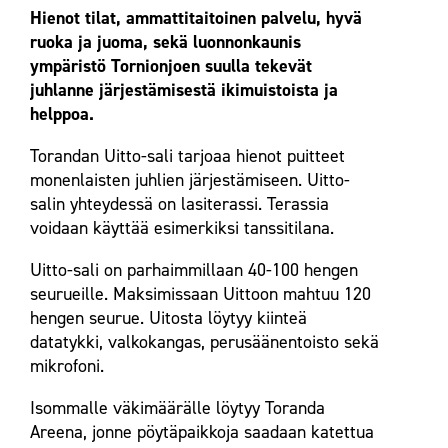
Hienot tilat, ammattitaitoinen palvelu, hyvä
ruoka ja juoma, sekä luonnonkaunis
ympäristö Tornionjoen suulla tekevät
juhlanne järjestämisestä ikimuistoista ja
helppoa.
Torandan Uitto-sali tarjoaa hienot puitteet
monenlaisten juhlien järjestämiseen. Uitto-
salin yhteydessä on lasiterassi. Terassia
voidaan käyttää esimerkiksi tanssitilana.
Uitto-sali on parhaimmillaan 40-100 hengen
seurueille. Maksimissaan Uittoon mahtuu 120
hengen seurue. Uitosta löytyy kiinteä
datatykki, valkokangas, perusäänentoisto sekä
mikrofoni.
Isommalle väkimäärälle löytyy Toranda
Areena, jonne pöytäpaikkoja saadaan katettua