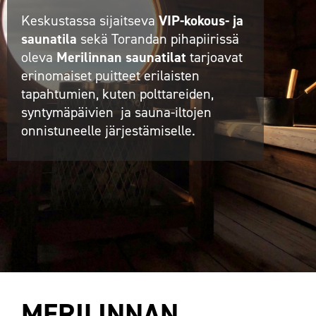
Keskustassa sijaitseva
VIP-kokous- ja
saunatila
sekä Torandan pihapiirissä
oleva
Merilinnan saunatilat
tarjoavat
erinomaiset puitteet erilaisten
tapahtumien, kuten polttareiden,
syntymäpäivien ja sauna-iltojen
onnistuneelle järjestämiselle.
MERILINNAN