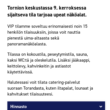
Tornion keskustassa 9. kerroksessa
sijaitseva tila tarjoaa upeat näköalat.
VIP tilamme soveltuu erinomaisesti noin 15
henkilön tilaisuuksiin, joissa voit nauttia
pienestä uima-altaasta sekä
panoramanäköalasta.
Tilassa on kokoustila, peseytymistila, sauna,
kaksi WC:tä ja oleskelutila. Lisäksi jääkaappi,
keittolevy, kahvinkeitin ja astiastot
käytettävissä.
Halutessasi voit tilata catering-palvelut
suoraan Torandasta, kuten iltapalat, lounaat ja
kahvitukset tilaisuuteesi.
Hinnasto