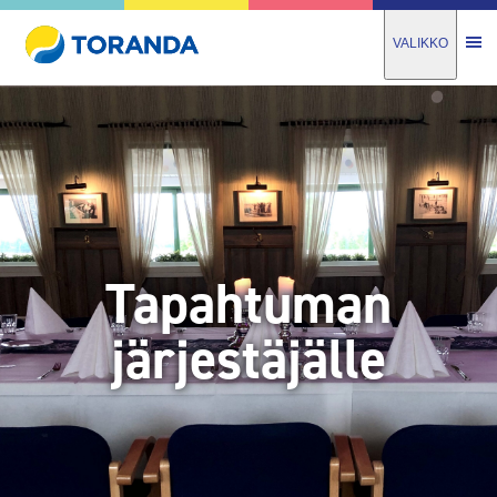
VALIKKO
Tapahtuman
järjestäjälle