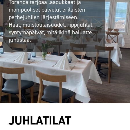
Toranda tarjoaa laadukkaat ja
monipuoliset palvelut erilaisten
perhejuhlien järjestämiseen.
Häät, muistotilaisuudet, rippijuhlat,
syntymäpäivät, mitä ikinä haluatte
juhlistaa.
JUHLATILAT