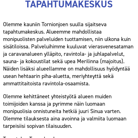
TAPAHTUMAKESKUS
Olemme kauniin Tornionjoen suulla sijaitseva
tapahtumakeskus. Alueemme mahdollistaa
monipuolisten palveluiden tuottamisen, niin ulkona kuin
sisätiloissa. Palveluihimme kuuluvat vierasvenesataman
ja caravanalueen ylläpito, ravintola- ja juhlapalvelut,
sauna- ja kokoustilat sekä upea Merilinna (majoitus).
Näiden lisäksi alueellamme on mahdollisuus hyödyntää
usean hehtaarin piha-aluetta, meriyhteyttä sekä
ammattitaitoista ravintola-osaamista.
Olemme kehittäneet yhteistyötä alueen muiden
toimijoiden kanssa ja pyrimme näin luomaan
monipuolisia onnistuneita hetkiä juuri Sinua varten.
Olemme tilauksesta aina avoinna ja valmiita luomaan
tarpeisiisi sopivan tilaisuuden.