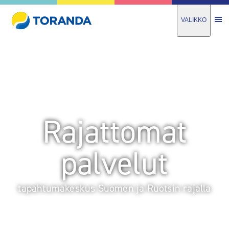
VALIKKO
Rajattomat
palvelut
tapahtumakeskus Suomen ja Ruotsin rajalla