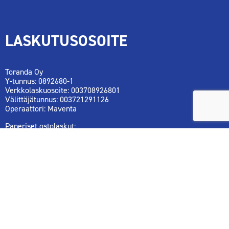
LASKUTUSOSOITE
Toranda Oy
Y-tunnus: 0892680-1
Verkkolaskuosoite: 003708926801
Välittäjätunnus: 003721291126
Operaattori: Maventa
Paperiset ostolaskut:
Toranda Oy
08926801
PL 100
80020 Kollektor Scan
Tai
Sähköpostilaskun osoite:
08926801@scan.netvisor.fi