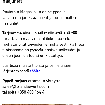
Hääjuhlat
Ravintola Magasiinilla on helppoa ja
vaivatonta järjestää upeat ja tunnelmalliset
hääjuhlat.
Tarjoamme aina juhlatilat niin että sisältää
tarvittavan määrän henkilökuntaa sekä
ruokatarjoilut toiveidenne mukaisesti. Kaikissa
tiloissamme on pysyvät anniskeluoikeudet ja
omien juomien tuonti on kiellettyä.
Lue lisää muista tiloista ja perhejuhlien
järjestämisestä
täältä
.
Pyydä tarjous
ottamalla yhteyttä
sales@torandaevents.com
tai soita +358 400 164 4