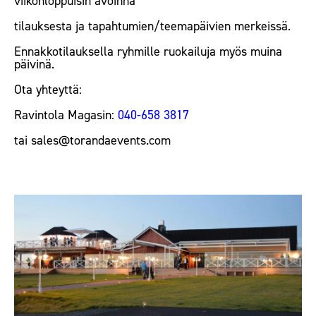
viikonloppuisin avoinna
tilauksesta ja
tapahtumien/teemapäivien merkeissä.
Ennakkotilauksella ryhmille ruokailuja myös muina
päivinä.
Ota yhteyttä:
Ravintola Magasin:
040-658 3817
tai sales@torandaevents.com