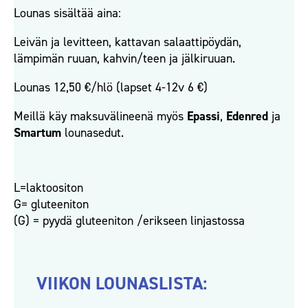
Lounas sisältää aina:
Leivän ja levitteen, kattavan salaattipöydän,
lämpimän ruuan, kahvin/teen ja jälkiruuan.
Lounas 12,50 €/hlö (lapset 4-12v 6 €)
Meillä käy maksuvälineenä myös
Epassi
,
Edenred
ja
Smartum
lounasedut.
L=laktoositon
G= gluteeniton
(G) = pyydä gluteeniton /erikseen linjastossa
VIIKON LOUNASLISTA: