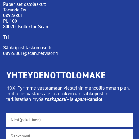
Paperiset ostolaskut:
Toranda Oy
08926801
PL 100
80020 Kollektor Scan
Tai
Sähköpostilaskun osoite:
08926801@scan.netvisor.fi
YHTEYDENOTTOLOMAKE
HOX! Pyrimme vastaamaan viesteihin mahdollisimman pian,
mutta jos vastausta ei ala näkymään sähköpostiin
tarkistathan myös
roskaposti
–
ja
spam-
kansiot
.