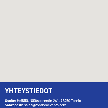
YHTEYSTIEDOT
Osoite:
Hellälä, Näätsaarentie 241, 95450 Tornio
Sähköposti:
sales@torandaevents.com